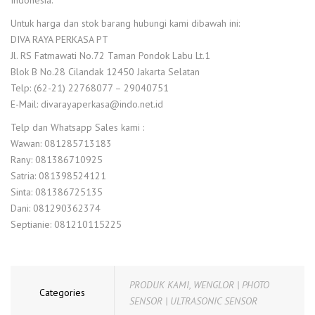
Indonesia.
Untuk harga dan stok barang hubungi kami dibawah ini:
DIVA RAYA PERKASA PT
Jl. RS Fatmawati No.72 Taman Pondok Labu Lt.1
Blok B No.28 Cilandak 12450 Jakarta Selatan
Telp: (62-21) 22768077 – 29040751
E-Mail: divarayaperkasa@indo.net.id
Telp dan Whatsapp Sales kami :
Wawan: 081285713183
Rany: 081386710925
Satria: 081398524121
Sinta: 081386725135
Dani: 081290362374
Septianie: 081210115225
PRODUK KAMI
,
WENGLOR | PHOTO
Categories
SENSOR | ULTRASONIC SENSOR