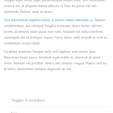
feugiat eget varius eget, pellentesque dictum odio. Sed sollicitudin
viverra est, at aliquam metus ultrices id. Duis eu purus vel nisl
commodo facilisis vitae ut lectus.
Sed elementum dapibus tellus, a dictum metus interdum ac
. Nullam
condimentum, dui volutpat fringilla molestie, libero tortor ultrices
lorem, at tempus diam purus non velit. Aliquam vel nulla eleifend,
consequat elit id, tristique massa. Fusce dolor velit, blandit ac erat ac,
vestibulum ornare diam.
Curabitur maximus feugiat velit, sed dapibus sem auctor quis.
Maecenas turpis purus, tincidunt eget mattis ac, placerat sit amet
dolor. Aenean vel porttitor libero, nec tempor magna. Mauris sed ex
at tellus elementum tempus dignissim ac est.
Toggles & accordions