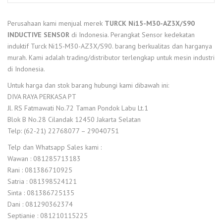
Perusahaan kami menjual merek
TURCK Ni15-M30-AZ3X/S90
INDUCTIVE SENSOR
di Indonesia. Perangkat Sensor kedekatan
induktif Turck Ni15-M30-AZ3X/S90. barang berkualitas dan harganya
murah. Kami adalah trading/distributor terlengkap untuk mesin industri
di Indonesia.
Untuk harga dan stok barang hubungi kami dibawah ini:
DIVA RAYA PERKASA PT
Jl. RS Fatmawati No.72 Taman Pondok Labu Lt.1
Blok B No.28 Cilandak 12450 Jakarta Selatan
Telp: (62-21) 22768077 – 29040751
Telp dan Whatsapp Sales kami :
Wawan : 081285713183
Rani : 081386710925
Satria : 081398524121
Sinta : 081386725135
Dani : 081290362374
Septianie : 081210115225