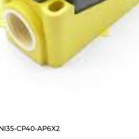
NI35-CP40-AP6X2