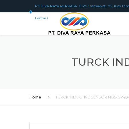
PT DIVA RAYA PERKASA Jl. RS Fatmawati. 72, Kios Tam
Lantai 1
TURCK IN
Home
TURCK INDUCTIVE SENSOR NI35-CP40