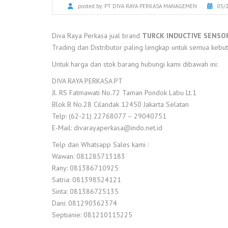
posted by:
PT DIVA RAYA PERKASA MANAGEMEN
05/
Diva Raya Perkasa jual brand
TURCK INDUCTIVE SENSO
Trading dan Distributor paling lengkap untuk semua kebutu
Untuk harga dan stok barang hubungi kami dibawah ini:
DIVA RAYA PERKASA PT
Jl. RS Fatmawati No.72 Taman Pondok Labu Lt.1
Blok B No.28 Cilandak 12450 Jakarta Selatan
Telp: (62-21) 22768077 – 29040751
E-Mail: divarayaperkasa@indo.net.id
Telp dan Whatsapp Sales kami :
Wawan: 081285713183
Rany: 081386710925
Satria: 081398524121
Sinta: 081386725135
Dani: 081290362374
Septianie: 081210115225