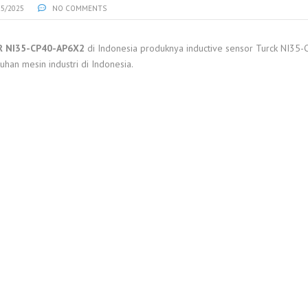
25/2025
NO COMMENTS
R NI35-CP40-AP6X2
di Indonesia produknya inductive sensor Turck NI35-
han mesin industri di Indonesia.