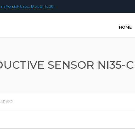
an Pondok Labu, Blok B No.28
HOME
DUCTIVE SENSOR NI35-C
-AP6X2