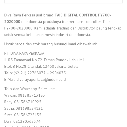
Diva Raya Perkasa jual brand
TAIE DIGITAL CONTROL FY700-
2020000
di Indonesia produknya temperature controller Taie
FY700-2020000. Kami adalah Trading dan Distributor paling lengkap
untuk semua kebutuhan mesin industri di Indonesia.
Untuk harga dan stok barang hubungi kami dibawah ini:
PT. DIVA RAYA PERKASA
Jl. RS Fatmawati No.72 Taman Pondok Labu Lt.1
Blok B No.28 Cilandak 12450 Jakarta Selatan
Telp: (62-21) 22768077 – 29040751
E-Mail: divarayaperkasa@indo.net.id
Telp dan Whatsapp Sales kami :
Wawan: 081285713183
Rany: 081386710925
Satria: 081398524121
Sinta: 081386725135
Dani: 081290362374