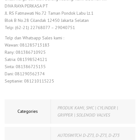
DIVA RAYA PERKASA PT
Jl. RS Fatmawati No.72 Taman Pondok Labu Lt.1
Blok B No.28 Cilandak 12450 Jakarta Selatan
Telp: (62-21) 22768077 – 29040751
Telp dan Whatsapp Sales kami :
Wawan: 081285713183
Rany: 081386710925
Satria: 081398524121
Sinta: 081386725135
Dani: 081290362374
Septianie: 081210115225
PRODUK KAMI
,
SMC | CYLINDER |
Categories
GRIPPER | SOLENOID VALVES
AUTOSWITCH D-Z73
,
D-Z73
,
D-Z73