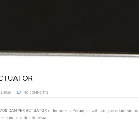
ACTUATOR
02/2026
NO COMMENTS
2700 DAMPER ACTUATOR
di Indonesia. Perangkat aktuator peredam Siem
sin industri di Indonesia.