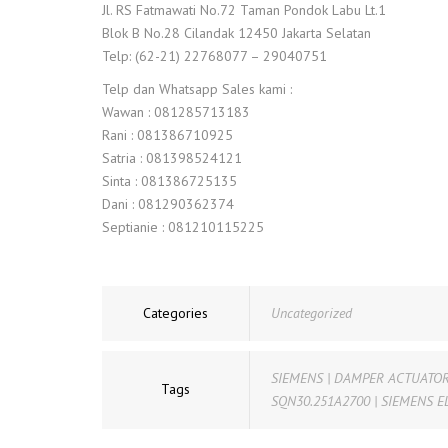
Jl. RS Fatmawati No.72 Taman Pondok Labu Lt.1
Blok B No.28 Cilandak 12450 Jakarta Selatan
Telp: (62-21) 22768077 – 29040751
Telp dan Whatsapp Sales kami :
Wawan : 081285713183
Rani : 081386710925
Satria : 081398524121
Sinta : 081386725135
Dani : 081290362374
Septianie : 081210115225
Categories
Uncategorized
SIEMENS | DAMPER ACTUATO
Tags
SQN30.251A2700 | SIEMENS E