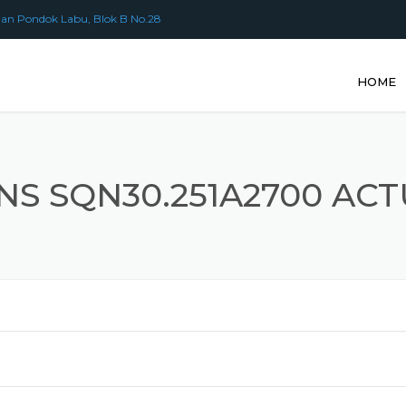
an Pondok Labu, Blok B No.28
HOME
NS SQN30.251A2700 AC