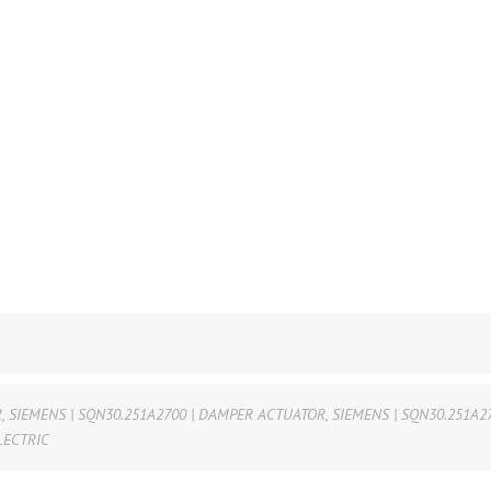
R
,
SIEMENS | SQN30.251A2700 | DAMPER ACTUATOR
,
SIEMENS | SQN30.251A2
LECTRIC