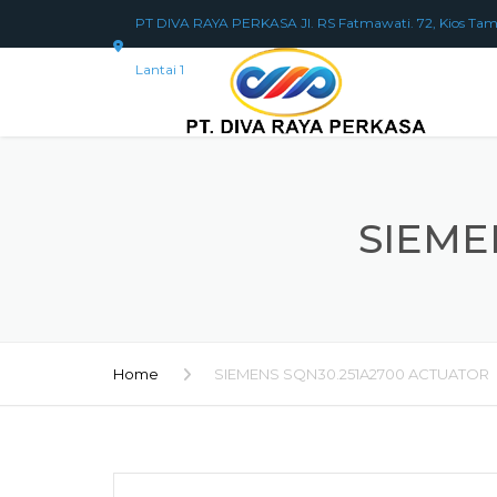
PT DIVA RAYA PERKASA Jl. RS Fatmawati. 72, Kios Tam
Lantai 1
SIEME
Home
SIEMENS SQN30.251A2700 ACTUATOR