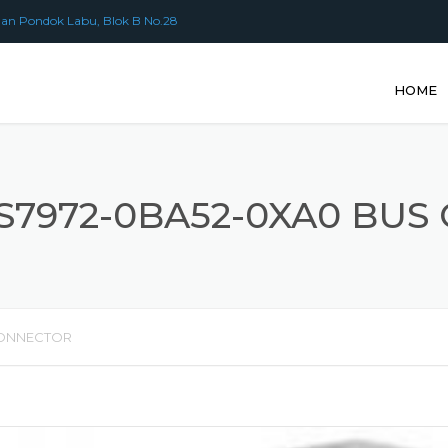
an Pondok Labu, Blok B No.28
HOME
S7972-0BA52-0XA0 BU
CONNECTOR