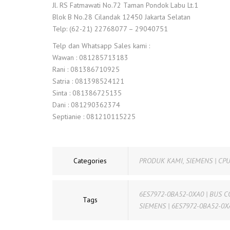
Jl. RS Fatmawati No.72 Taman Pondok Labu Lt.1
Blok B No.28 Cilandak 12450 Jakarta Selatan
Telp: (62-21) 22768077 – 29040751
Telp dan Whatsapp Sales kami :
Wawan : 081285713183
Rani : 081386710925
Satria : 081398524121
Sinta : 081386725135
Dani : 081290362374
Septianie : 081210115225
Categories
PRODUK KAMI
,
SIEMENS | CPU
6ES7972-0BA52-0XA0 | BUS 
Tags
SIEMENS | 6ES7972-0BA52-0X