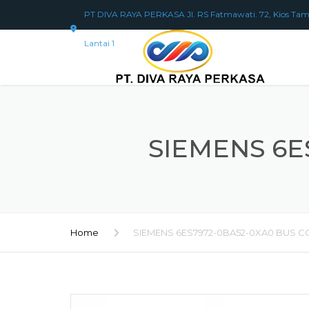
PT DIVA RAYA PERKASA Jl. RS Fatmawati. 72, Kios Tam
Lantai 1
SIEMENS 6E
Home
SIEMENS 6ES7972-0BA52-0XA0 BUS 