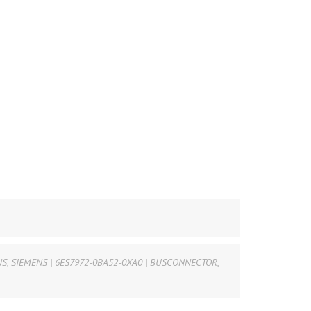
NS
,
SIEMENS | 6ES7972-0BA52-0XA0 | BUSCONNECTOR
,