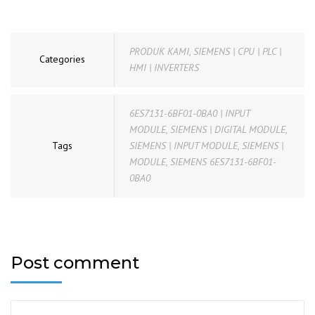
PRODUK KAMI
,
SIEMENS | CPU | PLC |
Categories
HMI | INVERTERS
6ES7131-6BF01-0BA0 | INPUT
MODULE
,
SIEMENS | DIGITAL MODULE
,
Tags
SIEMENS | INPUT MODULE
,
SIEMENS |
MODULE
,
SIEMENS 6ES7131-6BF01-
0BA0
Post comment