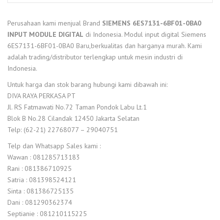
Perusahaan kami menjual Brand
SIEMENS 6ES7131-6BF01-0BA0
INPUT MODULE
DIGITAL
di Indonesia. Modul input digital Siemens
6ES7131-6BF01-0BA0 Baru,berkualitas dan harganya murah. Kami
adalah trading/distributor terlengkap untuk mesin industri di
Indonesia.
Untuk harga dan stok barang hubungi kami dibawah ini:
DIVA RAYA PERKASA PT
Jl. RS Fatmawati No.72 Taman Pondok Labu Lt.1
Blok B No.28 Cilandak 12450 Jakarta Selatan
Telp: (62-21) 22768077 – 29040751
Telp dan Whatsapp Sales kami :
Wawan : 081285713183
Rani : 081386710925
Satria : 081398524121
Sinta : 081386725135
Dani : 081290362374
Septianie : 081210115225