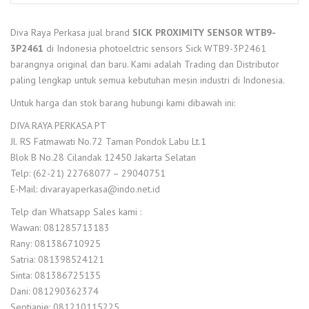
Diva Raya Perkasa jual brand
SICK PROXIMITY SENSOR WTB9-
3P2461
di Indonesia photoelctric sensors Sick WTB9-3P2461
barangnya original dan baru. Kami adalah Trading dan Distributor
paling lengkap untuk semua kebutuhan mesin industri di Indonesia.
Untuk harga dan stok barang hubungi kami dibawah ini:
DIVA RAYA PERKASA PT
Jl. RS Fatmawati No.72 Taman Pondok Labu Lt.1
Blok B No.28 Cilandak 12450 Jakarta Selatan
Telp: (62-21) 22768077 – 29040751
E-Mail: divarayaperkasa@indo.net.id
Telp dan Whatsapp Sales kami :
Wawan: 081285713183
Rany: 081386710925
Satria: 081398524121
Sinta: 081386725135
Dani: 081290362374
Septianie: 081210115225