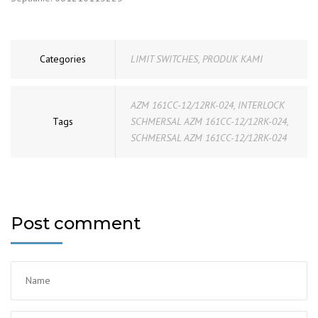
Categories
LIMIT SWITCHES
,
PRODUK KAMI
AZM 161CC-12/12RK-024
,
INTERLOCK
Tags
SCHMERSAL AZM 161CC-12/12RK-024
,
SCHMERSAL AZM 161CC-12/12RK-024
Post comment