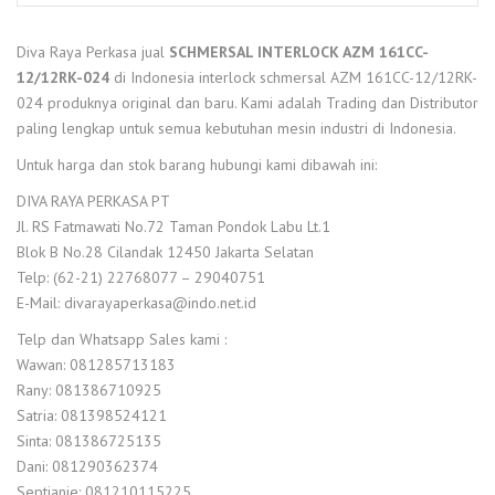
Diva Raya Perkasa jual
SCHMERSAL INTERLOCK AZM 161CC-
12/12RK-024
di Indonesia interlock schmersal AZM 161CC-12/12RK-
024 produknya original dan baru. Kami adalah Trading dan Distributor
paling lengkap untuk semua kebutuhan mesin industri di Indonesia.
Untuk harga dan stok barang hubungi kami dibawah ini:
DIVA RAYA PERKASA PT
Jl. RS Fatmawati No.72 Taman Pondok Labu Lt.1
Blok B No.28 Cilandak 12450 Jakarta Selatan
Telp: (62-21) 22768077 – 29040751
E-Mail: divarayaperkasa@indo.net.id
Telp dan Whatsapp Sales kami :
Wawan: 081285713183
Rany: 081386710925
Satria: 081398524121
Sinta: 081386725135
Dani: 081290362374
Septianie: 081210115225