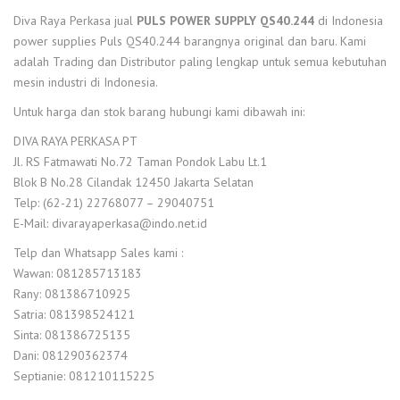
Diva Raya Perkasa jual
PULS POWER SUPPLY QS40.244
di Indonesia
power supplies Puls QS40.244 barangnya original dan baru. Kami
adalah Trading dan Distributor paling lengkap untuk semua kebutuhan
mesin industri di Indonesia.
Untuk harga dan stok barang hubungi kami dibawah ini:
DIVA RAYA PERKASA PT
Jl. RS Fatmawati No.72 Taman Pondok Labu Lt.1
Blok B No.28 Cilandak 12450 Jakarta Selatan
Telp: (62-21) 22768077 – 29040751
E-Mail: divarayaperkasa@indo.net.id
Telp dan Whatsapp Sales kami :
Wawan: 081285713183
Rany: 081386710925
Satria: 081398524121
Sinta: 081386725135
Dani: 081290362374
Septianie: 081210115225