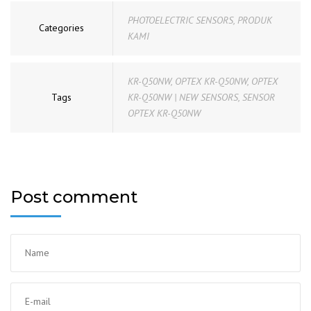
PHOTOELECTRIC SENSORS
,
PRODUK
Categories
KAMI
KR-Q50NW
,
OPTEX KR-Q50NW
,
OPTEX
Tags
KR-Q50NW | NEW SENSORS
,
SENSOR
OPTEX KR-Q50NW
Post comment