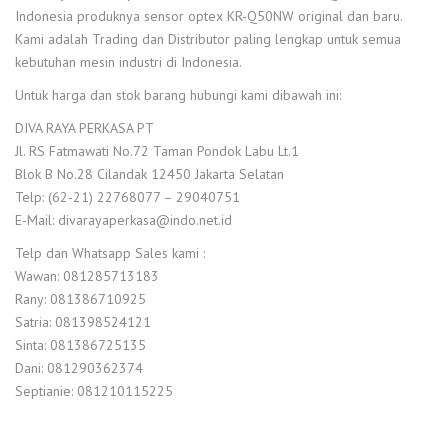
Indonesia produknya sensor optex KR-Q50NW original dan baru.
Kami adalah Trading dan Distributor paling lengkap untuk semua
kebutuhan mesin industri di Indonesia.
Untuk harga dan stok barang hubungi kami dibawah ini:
DIVA RAYA PERKASA PT
Jl. RS Fatmawati No.72 Taman Pondok Labu Lt.1
Blok B No.28 Cilandak 12450 Jakarta Selatan
Telp: (62-21) 22768077 – 29040751
E-Mail: divarayaperkasa@indo.net.id
Telp dan Whatsapp Sales kami :
Wawan: 081285713183
Rany: 081386710925
Satria: 081398524121
Sinta: 081386725135
Dani: 081290362374
Septianie: 081210115225