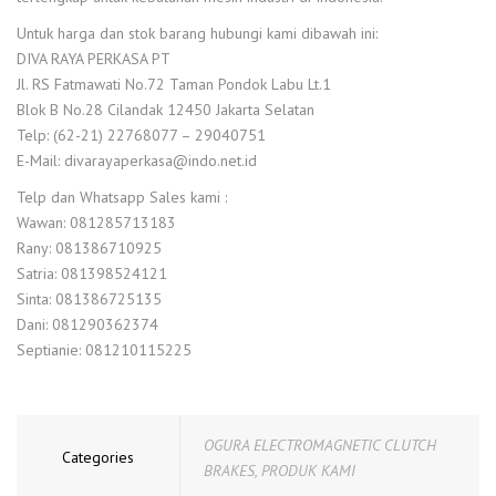
Untuk harga dan stok barang hubungi kami dibawah ini:
DIVA RAYA PERKASA PT
Jl. RS Fatmawati No.72 Taman Pondok Labu Lt.1
Blok B No.28 Cilandak 12450 Jakarta Selatan
Telp: (62-21) 22768077 – 29040751
E-Mail: divarayaperkasa@indo.net.id
Telp dan Whatsapp Sales kami :
Wawan: 081285713183
Rany: 081386710925
Satria: 081398524121
Sinta: 081386725135
Dani: 081290362374
Septianie: 081210115225
OGURA ELECTROMAGNETIC CLUTCH
Categories
BRAKES
,
PRODUK KAMI