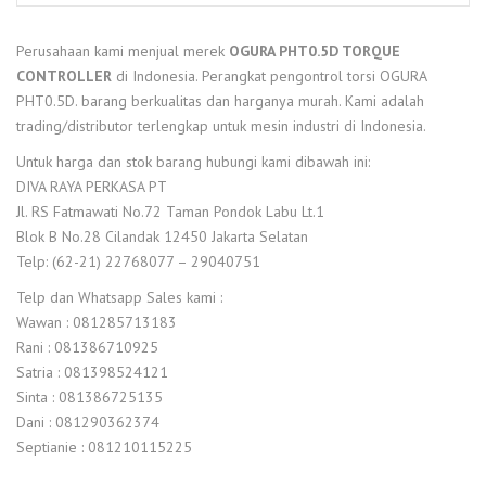
Perusahaan kami menjual merek
OGURA PHT0.5D TORQUE
CONTROLLER
di Indonesia. Perangkat pengontrol torsi OGURA
PHT0.5D. barang berkualitas dan harganya murah. Kami adalah
trading/distributor terlengkap untuk mesin industri di Indonesia.
Untuk harga dan stok barang hubungi kami dibawah ini:
DIVA RAYA PERKASA PT
Jl. RS Fatmawati No.72 Taman Pondok Labu Lt.1
Blok B No.28 Cilandak 12450 Jakarta Selatan
Telp: (62-21) 22768077 – 29040751
Telp dan Whatsapp Sales kami :
Wawan : 081285713183
Rani : 081386710925
Satria : 081398524121
Sinta : 081386725135
Dani : 081290362374
Septianie : 081210115225