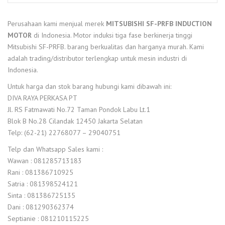
Perusahaan kami menjual merek
MITSUBISHI SF-PRFB INDUCTION
MOTOR
di Indonesia. Motor induksi tiga fase berkinerja tinggi
Mitsubishi SF-PRFB. barang berkualitas dan harganya murah. Kami
adalah trading/distributor terlengkap untuk mesin industri di
Indonesia.
Untuk harga dan stok barang hubungi kami dibawah ini:
DIVA RAYA PERKASA PT
Jl. RS Fatmawati No.72 Taman Pondok Labu Lt.1
Blok B No.28 Cilandak 12450 Jakarta Selatan
Telp: (62-21) 22768077 – 29040751
Telp dan Whatsapp Sales kami :
Wawan : 081285713183
Rani : 081386710925
Satria : 081398524121
Sinta : 081386725135
Dani : 081290362374
Septianie : 081210115225