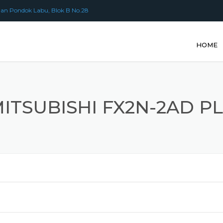
an Pondok Labu, Blok B No.28
HOME
ITSUBISHI FX2N-2AD P