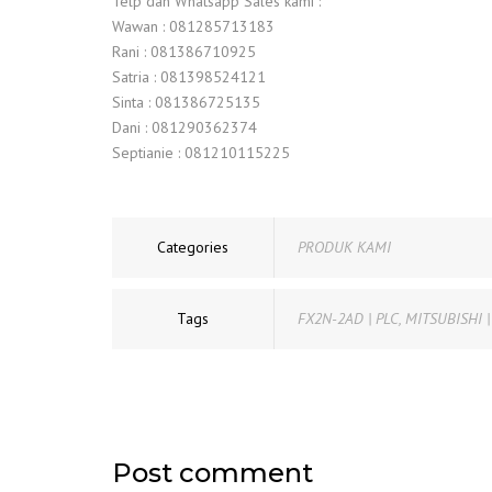
Telp dan Whatsapp Sales kami :
Wawan : 081285713183
Rani : 081386710925
Satria : 081398524121
Sinta : 081386725135
Dani : 081290362374
Septianie : 081210115225
Categories
PRODUK KAMI
Tags
FX2N-2AD | PLC
,
MITSUBISHI |
Post comment