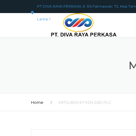
PT DIVA RAYA PERKASA Jl. RS Fatmawati. 72, Kios Tam
Lantai 1
M
Home
MITSUBISHI FX2N-2AD PLC