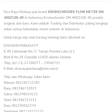
Diva Raya Perkasa jual brand
KROMSCHRODER FLOW METER DM
400Z100-40
di Indonesia Kromschroder DM 400Z100-40 produk
original dan baru. Kami adalah Trading dan Distributor paling lengkap
untuk semua kebutuhan mesin industri di Indonesia.
Untuk harga dan stok barang hubungi kami dibawah ini:
DIVA RAYA PERKASA PT
Jl. RS Fatmawati No.72 Taman Pondok Labu Lt.1
Blok B No.28 Cilandak 12450 Jakarta Selatan
Telp: (62-21) 22768077 – 29040751
E-Mail: divarayaperkasa@indo.net.id
Telp dan Whatsapp Sales kami :
Wawan: 081285713183
Rany: 081386710925
Satria: 081398524121
Sinta: 081386725135
Dani: 081290362374
Septianie: 081210115225