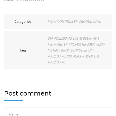
Categories
FLOW CONTROLLER
,
PRODUK KAMI
DM 400Z100-40
,
DM 400Z100-40 |
FLOW METER KROMSCHRODER
,
FLOW
Tags
METER - KROMSCHRODER DM
400Z100-40
,
KROMSCHRODER DM
400Z100-40
Post comment