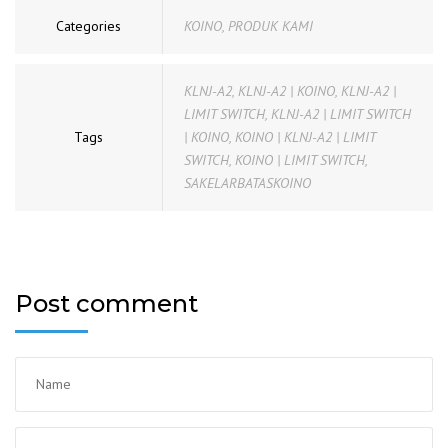
Categories
KOINO
,
PRODUK KAMI
KLNJ-A2
,
KLNJ-A2 | KOINO
,
KLNJ-A2 |
LIMIT SWITCH
,
KLNJ-A2 | LIMIT SWITCH
Tags
| KOINO
,
KOINO | KLNJ-A2 | LIMIT
SWITCH
,
KOINO | LIMIT SWITCH
,
SAKELARBATASKOINO
Post comment