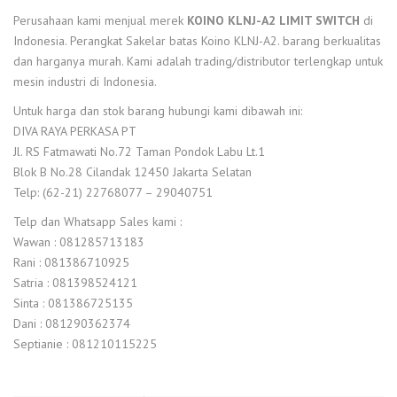
Perusahaan kami menjual merek
KOINO KLNJ-A2 LIMIT SWITCH
di
Indonesia. Perangkat Sakelar batas Koino KLNJ-A2. barang berkualitas
dan harganya murah. Kami adalah trading/distributor terlengkap untuk
mesin industri di Indonesia.
Untuk harga dan stok barang hubungi kami dibawah ini:
DIVA RAYA PERKASA PT
Jl. RS Fatmawati No.72 Taman Pondok Labu Lt.1
Blok B No.28 Cilandak 12450 Jakarta Selatan
Telp: (62-21) 22768077 – 29040751
Telp dan Whatsapp Sales kami :
Wawan : 081285713183
Rani : 081386710925
Satria : 081398524121
Sinta : 081386725135
Dani : 081290362374
Septianie : 081210115225