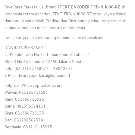
Diva Raya Perkasa jual brand
JTEKT ENCODER TRD-NH600-RZ
di
Indonesia rotary encoder JTEKT TRD-NH600-RZ produknya original
dan baru. Kami adalah Trading dan Distributor paling lengkap untuk
semua kebutuhan mesin industri di Indonesia.
Untuk harga dan stok barang hubungi kami dibawah ini:
DIVA RAYA PERKASA PT
Jl. RS Fatmawati No.72 Taman Pondok Labu Lt.1
Blok B No.28 Cilandak 12450 Jakarta Selatan
Telp: (62-21) 22768077 – 29040751
E-Mail: divarayaperkasa@indo.net.id
Telp dan Whatsapp Sales kami :
Wawan: 081285713183
Rany: 081386710925
Satria: 081398524121
Sinta: 081386725135
Dani: 081290362374
Septianie: 081210115225