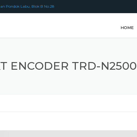
an Pondok Labu, Blok B No.28
HOME
KT ENCODER TRD-N2500