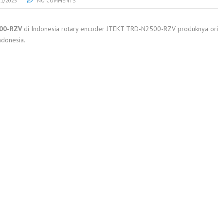
11/2025
NO COMMENTS
00-RZV
di Indonesia rotary encoder JTEKT TRD-N2500-RZV produknya origi
ndonesia.