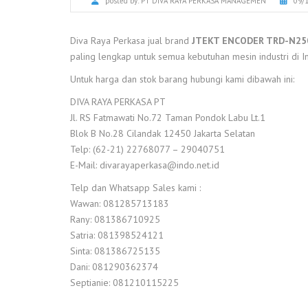
posted by:
PT DIVA RAYA PERKASA MANAGEMEN
09/
Diva Raya Perkasa jual brand
JTEKT ENCODER TRD-N25
paling lengkap untuk semua kebutuhan mesin industri di I
Untuk harga dan stok barang hubungi kami dibawah ini:
DIVA RAYA PERKASA PT
Jl. RS Fatmawati No.72 Taman Pondok Labu Lt.1
Blok B No.28 Cilandak 12450 Jakarta Selatan
Telp: (62-21) 22768077 – 29040751
E-Mail: divarayaperkasa@indo.net.id
Telp dan Whatsapp Sales kami :
Wawan: 081285713183
Rany: 081386710925
Satria: 081398524121
Sinta: 081386725135
Dani: 081290362374
Septianie: 081210115225