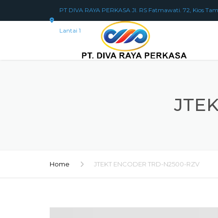
PT DIVA RAYA PERKASA Jl. RS Fatmawati. 72, Kios Tam
Lantai 1
JTE
Home
JTEKT ENCODER TRD-N2500-RZV