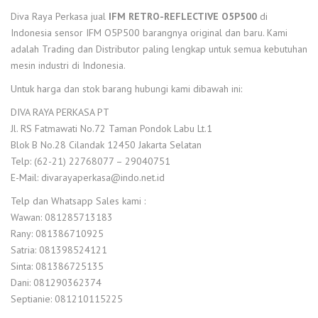
Diva Raya Perkasa jual
IFM RETRO-REFLECTIVE O5P500
di
Indonesia sensor IFM O5P500 barangnya original dan baru. Kami
adalah Trading dan Distributor paling lengkap untuk semua kebutuhan
mesin industri di Indonesia.
Untuk harga dan stok barang hubungi kami dibawah ini:
DIVA RAYA PERKASA PT
Jl. RS Fatmawati No.72 Taman Pondok Labu Lt.1
Blok B No.28 Cilandak 12450 Jakarta Selatan
Telp: (62-21) 22768077 – 29040751
E-Mail: divarayaperkasa@indo.net.id
Telp dan Whatsapp Sales kami :
Wawan: 081285713183
Rany: 081386710925
Satria: 081398524121
Sinta: 081386725135
Dani: 081290362374
Septianie: 081210115225