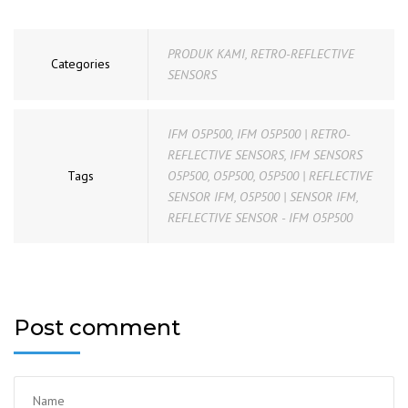
PRODUK KAMI
,
RETRO-REFLECTIVE
Categories
SENSORS
IFM O5P500
,
IFM O5P500 | RETRO-
REFLECTIVE SENSORS
,
IFM SENSORS
Tags
O5P500
,
O5P500
,
O5P500 | REFLECTIVE
SENSOR IFM
,
O5P500 | SENSOR IFM
,
REFLECTIVE SENSOR - IFM O5P500
Post comment