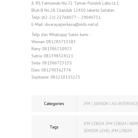
Jl. RS Fatmawati No.72 Taman Pondok Labu Lt.1
Blok B No.28 Cilandak 12450 Jakarta Selatan
Telp: (62-21) 22768077 – 29040751
E-Mail: divarayaperkasa@indo.net.id
Telp dan Whatsapp Sales kami :
Wawan: 081285713183
Rany: 081386710925
Satria: 081398524121
Sinta: 081386725135
Dani: 081290362374
Septianie: 081210115225
Categories
IFM | SENSOR | AS-INTERFACE
IFM LT8024
,
IFM LT8024 | NE
Tags
SENSOR LEVEL IFM LT8024