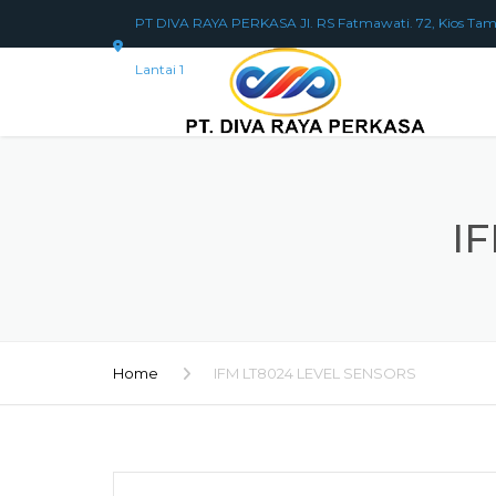
PT DIVA RAYA PERKASA Jl. RS Fatmawati. 72, Kios Tam
Lantai 1
I
Home
IFM LT8024 LEVEL SENSORS