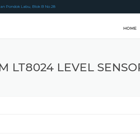
an Pondok Labu, Blok B No.28
HOME
FM LT8024 LEVEL SENSO