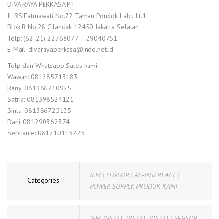
DIVA RAYA PERKASA PT
Jl. RS Fatmawati No.72 Taman Pondok Labu Lt.1
Blok B No.28 Cilandak 12450 Jakarta Selatan
Telp: (62-21) 22768077 – 29040751
E-Mail: divarayaperkasa@indo.net.id
Telp dan Whatsapp Sales kami :
Wawan: 081285713183
Rany: 081386710925
Satria: 081398524121
Sinta: 081386725135
Dani: 081290362374
Septianie: 081210115225
IFM | SENSOR | AS-INTERFACE |
Categories
POWER SUPPLY
,
PRODUK KAMI
IFM IN5331
,
IN5331
,
IN5331 | SENSOR