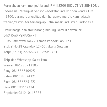
Perusahaan kami menjual brand
IFM II5300 INDUCTIVE SENSOR
di
Indonesia. Perangkat Sensor kedekatan induktif non kontak IFM
II5300. barang berkualitas dan harganya murah. Kami adalah
trading/distributor terlengkap untuk mesin industri di Indonesia.
Untuk harga dan stok barang hubungi kami dibawah ini:
DIVA RAYA PERKASA PT
Jl. RS Fatmawati No.72 Taman Pondok Labu Lt.1
Blok B No.28 Cilandak 12450 Jakarta Selatan
Telp: (62-21) 22768077 – 29040751
Telp dan Whatsapp Sales kami :
Wawan: 081285713183
Rany: 081386710925
Satria: 081398524121
Sinta: 081386725135
Dani: 081290362374
Septianie: 081210115225