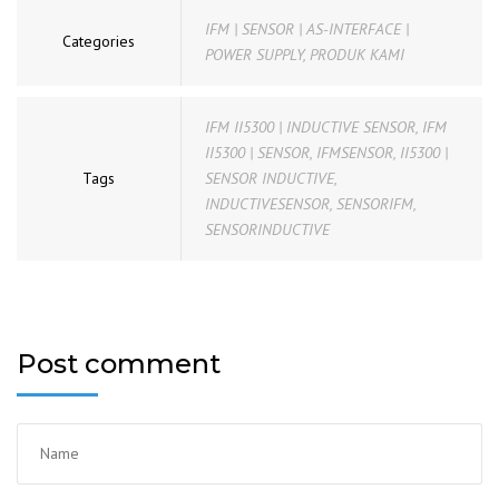
IFM | SENSOR | AS-INTERFACE |
Categories
POWER SUPPLY
,
PRODUK KAMI
IFM II5300 | INDUCTIVE SENSOR
,
IFM
II5300 | SENSOR
,
IFMSENSOR
,
II5300 |
Tags
SENSOR INDUCTIVE
,
INDUCTIVESENSOR
,
SENSORIFM
,
SENSORINDUCTIVE
Post comment