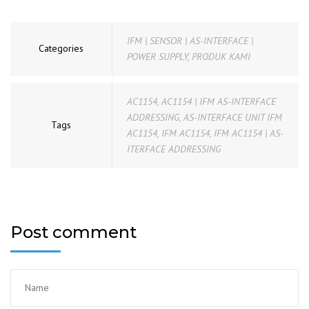
IFM | SENSOR | AS-INTERFACE |
Categories
POWER SUPPLY
,
PRODUK KAMI
AC1154
,
AC1154 | IFM AS-INTERFACE
ADDRESSING
,
AS-INTERFACE UNIT IFM
Tags
AC1154
,
IFM AC1154
,
IFM AC1154 | AS-
ITERFACE ADDRESSING
Post comment