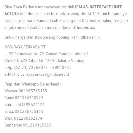
Diva Raya Perkasa menawarkan produk
IFM AS-INTERFACE UNIT
AC1154
di Indonesia interface addressing Ifm AC1154 ini barangnya
original dan baru. Kami adalah Trading dan Distributor paling lengkap
untuk semua kebutuhan mesin industri di Indonesia.
Untuk harga dan stok barang hubungi kami dibawah ini:
DIVA RAYA PERKASA PT
Jl. RS Fatmawati No.72 Taman Pondok Labu Lt.1
Blok B No.28 Cilandak 12450 Jakarta Selatan
Telp: (62-21) 22768077 – 29040751
E-Mail: divarayaperkasa@indo.net.id
Telp dan Whatsapp Sales kami :
Wawan: 081285713183
Rany: 081386710925
Satria: 081398524121
Sinta: 081386725135
Dani: 081290362374
Septianie: 081210115225