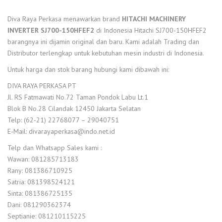
Diva Raya Perkasa menawarkan brand
HITACHI MACHINERY
INVERTER SJ700-150HFEF2
di Indonesia Hitachi SJ700-150HFEF2
barangnya ini dijamin original dan baru. Kami adalah Trading dan
Distributor terlengkap untuk kebutuhan mesin industri di Indonesia.
Untuk harga dan stok barang hubungi kami dibawah ini:
DIVA RAYA PERKASA PT
Jl. RS Fatmawati No.72 Taman Pondok Labu Lt.1
Blok B No.28 Cilandak 12450 Jakarta Selatan
Telp: (62-21) 22768077 – 29040751
E-Mail: divarayaperkasa@indo.net.id
Telp dan Whatsapp Sales kami :
Wawan: 081285713183
Rany: 081386710925
Satria: 081398524121
Sinta: 081386725135
Dani: 081290362374
Septianie: 081210115225