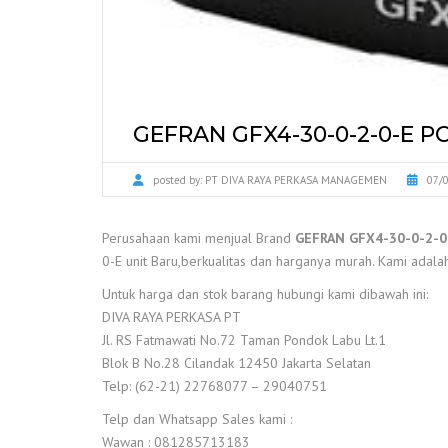
GEFRAN GFX4-30-0-2-0-E 
posted by:
PT DIVA RAYA PERKASA MANAGEMEN
07/
Perusahaan kami menjual Brand
GEFRAN GFX4-30-0-2-
0-E unit Baru,berkualitas dan harganya murah. Kami adalah 
Untuk harga dan stok barang hubungi kami dibawah ini:
DIVA RAYA PERKASA PT
Jl. RS Fatmawati No.72 Taman Pondok Labu Lt.1
Blok B No.28 Cilandak 12450 Jakarta Selatan
Telp: (62-21) 22768077 – 29040751
Telp dan Whatsapp Sales kami :
Wawan : 081285713183