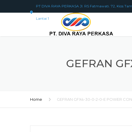
PT DIVA RAYA PERKASA Jl. RS Fatmawati. 72, Kios Tam
Lantai 1
GEFRAN GF
Home
GEFRAN GFX4-30-0-2-0-E POWER CO