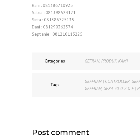
Rani : 081386710925
Satria : 081398524121
Sinta : 081386725135
Dani : 081290362374
Septianie : 081210115225
Categories
GEFRAN
,
PRODUK KAMI
GEFFRAN | CONTROLLER
,
GEF
Tags
GEFFRAN
,
GFX4-30-0-2-0-E |
Post comment