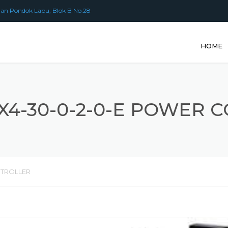
an Pondok Labu, Blok B No.28
HOME
X4-30-0-2-0-E POWER 
NTROLLER