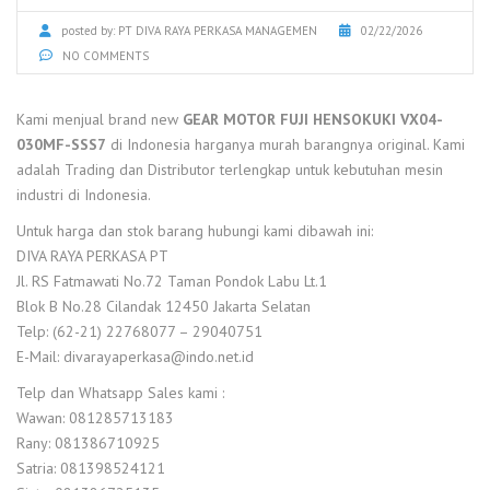
posted by:
PT DIVA RAYA PERKASA MANAGEMEN
02/22/2026
NO COMMENTS
Kami menjual brand new
GEAR MOTOR FUJI HENSOKUKI VX04-
030MF-SSS7
di Indonesia harganya murah barangnya original. Kami
adalah Trading dan Distributor terlengkap untuk kebutuhan mesin
industri di Indonesia.
Untuk harga dan stok barang hubungi kami dibawah ini:
DIVA RAYA PERKASA PT
Jl. RS Fatmawati No.72 Taman Pondok Labu Lt.1
Blok B No.28 Cilandak 12450 Jakarta Selatan
Telp: (62-21) 22768077 – 29040751
E-Mail: divarayaperkasa@indo.net.id
Telp dan Whatsapp Sales kami :
Wawan: 081285713183
Rany: 081386710925
Satria: 081398524121