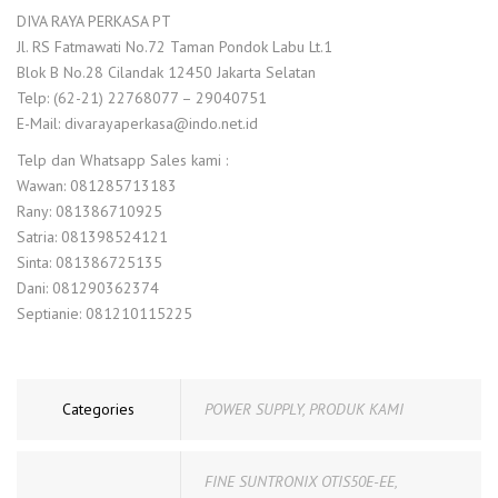
DIVA RAYA PERKASA PT
Jl. RS Fatmawati No.72 Taman Pondok Labu Lt.1
Blok B No.28 Cilandak 12450 Jakarta Selatan
Telp: (62-21) 22768077 – 29040751
E-Mail: divarayaperkasa@indo.net.id
Telp dan Whatsapp Sales kami :
Wawan: 081285713183
Rany: 081386710925
Satria: 081398524121
Sinta: 081386725135
Dani: 081290362374
Septianie: 081210115225
Categories
POWER SUPPLY
,
PRODUK KAMI
FINE SUNTRONIX OTIS50E-EE
,