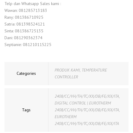
Telp dan Whatsapp Sales kami :
Wawan: 081285713183
Rany: 081386710925
Satria: 081398524121
Sinta: 081386725135
Dani: 081290362374
Septianie: 081210115225
PRODUK KAMI
,
TEMPERATURE
Categories
CONTROLLER
2408/CC/VH/TH/TC/XX/DB/FE/XX/ITA
,
DIGITAL CONTROL | EUROTHERM
Tags
2408/CC/VH/TH/TC/XX/DB/FE/XX/ITA
,
EUROTHERM
2408/CC/VH/TH/TC/XX/DB/FE/XX/ITA