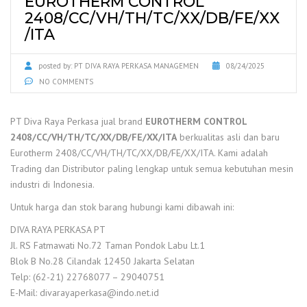
EUROTHERM CONTROL
2408/CC/VH/TH/TC/XX/DB/FE/XX
/ITA
posted by:
PT DIVA RAYA PERKASA MANAGEMEN
08/24/2025
NO COMMENTS
PT Diva Raya Perkasa jual brand
EUROTHERM CONTROL
2408/CC/VH/TH/TC/XX/DB/FE/XX/ITA
berkualitas asli dan baru
Eurotherm 2408/CC/VH/TH/TC/XX/DB/FE/XX/ITA. Kami adalah
Trading dan Distributor paling lengkap untuk semua kebutuhan mesin
industri di Indonesia.
Untuk harga dan stok barang hubungi kami dibawah ini:
DIVA RAYA PERKASA PT
Jl. RS Fatmawati No.72 Taman Pondok Labu Lt.1
Blok B No.28 Cilandak 12450 Jakarta Selatan
Telp: (62-21) 22768077 – 29040751
E-Mail: divarayaperkasa@indo.net.id