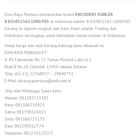
Diva Raya Perkasa menawarkan brand
ENCODERS KUBLER
8.KIS40.1362.1000.P03
di Indonesia kubler 8.KIS40.1362.1000.P03
barang ini dijamin original dan baru. Kami adalah Trading dan
Distributor terlengkap untuk kebutuhan mesin industri di Indonesia.
Untuk harga dan stok barang hubungi kami dibawah ini:
DIVA RAYA PERKASA PT
Jl. RS Fatmawati No.72 Taman Pondok Labu Lt.1
Blok B No.28 Cilandak 12450 Jakarta Selatan
Telp: (62-21) 22768077 – 29040751
E-Mail: divarayaperkasa@indo.net.id
Telp dan Whatsapp Sales kami :
Wawan: 081285713183
Rany: 081386710925
Satria: 081398524121
Sinta: 081386725135
Dani: 081290362374
Septianie: 081210115225