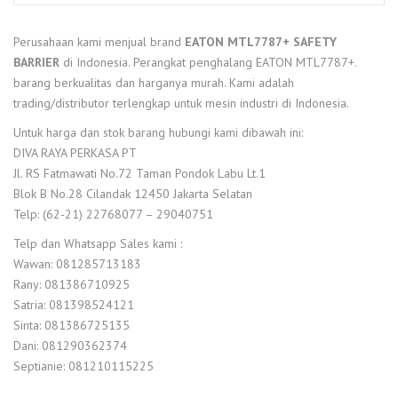
Perusahaan kami menjual brand
EATON MTL7787+ SAFETY
BARRIER
di Indonesia. Perangkat penghalang EATON MTL7787+.
barang berkualitas dan harganya murah. Kami adalah
trading/distributor terlengkap untuk mesin industri di Indonesia.
Untuk harga dan stok barang hubungi kami dibawah ini:
DIVA RAYA PERKASA PT
Jl. RS Fatmawati No.72 Taman Pondok Labu Lt.1
Blok B No.28 Cilandak 12450 Jakarta Selatan
Telp: (62-21) 22768077 – 29040751
Telp dan Whatsapp Sales kami :
Wawan: 081285713183
Rany: 081386710925
Satria: 081398524121
Sinta: 081386725135
Dani: 081290362374
Septianie: 081210115225