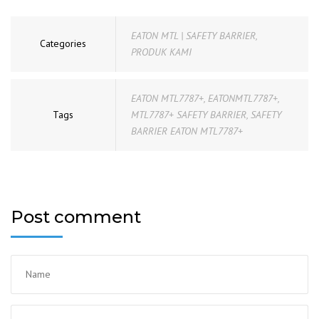
EATON MTL | SAFETY BARRIER
,
Categories
PRODUK KAMI
EATON MTL7787+
,
EATONMTL7787+
,
Tags
MTL7787+ SAFETY BARRIER
,
SAFETY
BARRIER EATON MTL7787+
Post comment