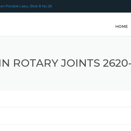
an Pondok Labu, Blok B No.28
HOME
N ROTARY JOINTS 2620-