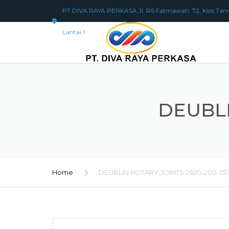
PT DIVA RAYA PERKASA Jl. RS Fatmawati. 72, Kios Tam
Lantai 1
DEUBLI
Home
DEUBLIN ROTARY JOINTS 2620-200-157