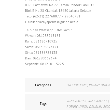
Jl. RS Fatmawati No.72 Taman Pondok Labu Lt.1
Blok B No.28 Cilandak 12450 Jakarta Selatan
Telp: (62-21) 22768077 – 29040751
E-Mail: divarayaperkasa@indo.net.id
Telp dan Whatsapp Sales kami :
Wawan: 081285713183
Rany: 081386710925
Satria: 081398524121
Sinta: 081386725135
Dani: 081290362374
Septianie: 081210115225
Categories
PRODUK KAMI
,
ROTARY UNION
2620-200-157
,
2620-200-157 |
Tags
ROTARY UNION DEUBLIN 2620