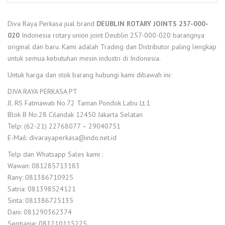
Diva Raya Perkasa jual brand
DEUBLIN ROTARY JOINTS 257-000-
020
Indonesia rotary union joint Deublin 257-000-020 barangnya
original dan baru. Kami adalah Trading dan Distributor paling lengkap
untuk semua kebutuhan mesin industri di Indonesia.
Untuk harga dan stok barang hubungi kami dibawah ini:
DIVA RAYA PERKASA PT
Jl. RS Fatmawati No.72 Taman Pondok Labu Lt.1
Blok B No.28 Cilandak 12450 Jakarta Selatan
Telp: (62-21) 22768077 – 29040751
E-Mail: divarayaperkasa@indo.net.id
Telp dan Whatsapp Sales kami :
Wawan: 081285713183
Rany: 081386710925
Satria: 081398524121
Sinta: 081386725135
Dani: 081290362374
Septianie: 081210115225