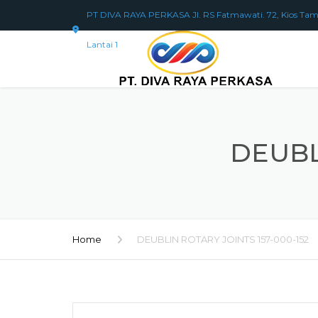
PT DIVA RAYA PERKASA Jl. RS Fatmawati. 72, Kios Tam
Lantai 1
DEUBL
Home
DEUBLIN ROTARY JOINTS 157-000-152