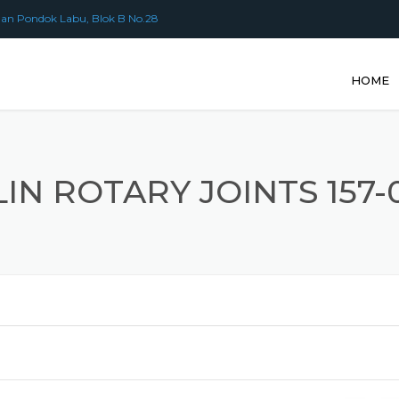
an Pondok Labu, Blok B No.28
HOME
IN ROTARY JOINTS 157-0