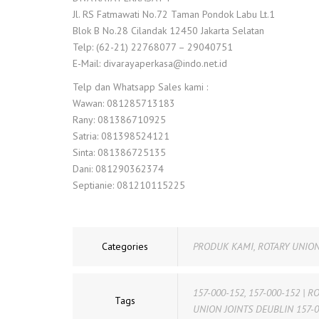
Jl. RS Fatmawati No.72 Taman Pondok Labu Lt.1
Blok B No.28 Cilandak 12450 Jakarta Selatan
Telp: (62-21) 22768077 – 29040751
E-Mail: divarayaperkasa@indo.net.id
Telp dan Whatsapp Sales kami :
Wawan: 081285713183
Rany: 081386710925
Satria: 081398524121
Sinta: 081386725135
Dani: 081290362374
Septianie: 081210115225
Categories
PRODUK KAMI
,
ROTARY UNION
157-000-152
,
157-000-152 | R
Tags
UNION JOINTS DEUBLIN 157-0