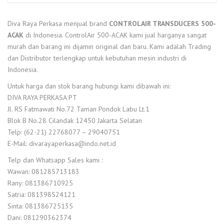
Diva Raya Perkasa menjual brand
CONTROLAIR TRANSDUCERS 500-
ACAK
di Indonesia. ControlAir 500-ACAK kami jual harganya sangat
murah dan barang ini dijamin original dan baru. Kami adalah Trading
dan Distributor terlengkap untuk kebutuhan mesin industri di
Indonesia.
Untuk harga dan stok barang hubungi kami dibawah ini:
DIVA RAYA PERKASA PT
Jl. RS Fatmawati No.72 Taman Pondok Labu Lt.1
Blok B No.28 Cilandak 12450 Jakarta Selatan
Telp: (62-21) 22768077 – 29040751
E-Mail: divarayaperkasa@indo.net.id
Telp dan Whatsapp Sales kami :
Wawan: 081285713183
Rany: 081386710925
Satria: 081398524121
Sinta: 081386725135
Dani: 081290362374