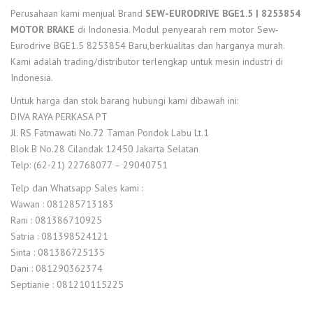
Perusahaan kami menjual Brand
SEW-EURODRIVE BGE1.5 | 8253854
MOTOR BRAKE
di Indonesia. Modul penyearah rem motor Sew-
Eurodrive BGE1.5 8253854 Baru,berkualitas dan harganya murah.
Kami adalah trading/distributor terlengkap untuk mesin industri di
Indonesia.
Untuk harga dan stok barang hubungi kami dibawah ini:
DIVA RAYA PERKASA PT
Jl. RS Fatmawati No.72 Taman Pondok Labu Lt.1
Blok B No.28 Cilandak 12450 Jakarta Selatan
Telp: (62-21) 22768077 – 29040751
Telp dan Whatsapp Sales kami :
Wawan : 081285713183
Rani : 081386710925
Satria : 081398524121
Sinta : 081386725135
Dani : 081290362374
Septianie : 081210115225