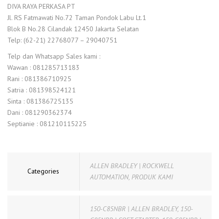
DIVA RAYA PERKASA PT
Jl. RS Fatmawati No.72 Taman Pondok Labu Lt.1
Blok B No.28 Cilandak 12450 Jakarta Selatan
Telp: (62-21) 22768077 – 29040751
Telp dan Whatsapp Sales kami :
Wawan : 081285713183
Rani : 081386710925
Satria : 081398524121
Sinta : 081386725135
Dani : 081290362374
Septianie : 081210115225
ALLEN BRADLEY | ROCKWELL
Categories
AUTOMATION
,
PRODUK KAMI
150-C85NBR | ALLEN BRADLEY
,
150-