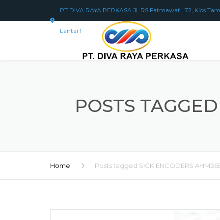
PT DIVA RAYA PERKASA Jl. RS Fatmawati. 72, Kios Tam
Lantai 1
POSTS TAGGED 
Home
Posts tagged SICK ENCODERS AHM36