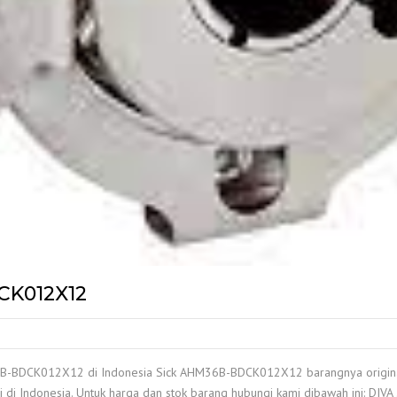
CK012X12
B-BDCK012X12 di Indonesia Sick AHM36B-BDCK012X12 barangnya original d
 di Indonesia. Untuk harga dan stok barang hubungi kami dibawah ini: DIVA