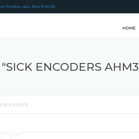
an Pondok Labu, Blok B No.28
HOME
"SICK ENCODERS AHM3
B-BDCK012X12