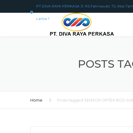
PT DIVA RAYA PERKASA Jl. RS Fatmawati. 72, Kios Tam
Lantai 1
POSTS TA
Home
Posts tagged SENSOR OPTEX BGS-S0