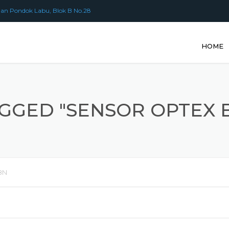
an Pondok Labu, Blok B No.28
HOME
GGED "SENSOR OPTEX 
8N