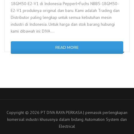
18GM50-E2-V1 di Indonesia Pepperl+Fuchs NBB5-18GM50-
E2-V1 produknya original dan baru. Kami adalah Trading dan
Distributor paling lengkap untuk semua kebutuhan mesin
industri di Indonesia. Untuk harga dan stok barang hubungi
kami dibawah ini: DIVA …
READ MORE
Copyright © 2026 PT DIVA RAYA PERKASA | pemasok perlengkapan
komersial industri khususnya dalam bidang Automation System dan
Electrical