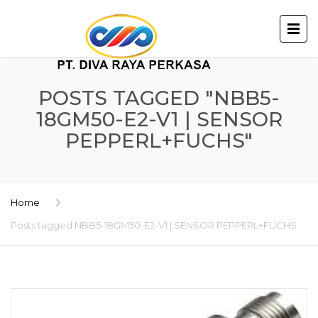
POSTS TAGGED "NBB5-
18GM50-E2-V1 | SENSOR
PEPPERL+FUCHS"
Home
Posts tagged NBB5-18GM50-E2-V1 | SENSOR PEPPERL+FUCHS