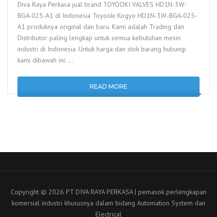
Diva Raya Perkasa jual brand TOYOOKI VALVES HD1N-3W-
BGA-025-A1 di Indonesia Toyooki Kogyo HD1N-3W-BGA-025-
A1 produknya original dan baru. Kami adalah Trading dan
Distributor paling lengkap untuk semua kebutuhan mesin
industri di Indonesia. Untuk harga dan stok barang hubungi
kami dibawah ini: …
READ MORE
Copyright © 2026 PT DIVA RAYA PERKASA | pemasok perlengkapan
komersial industri khususnya dalam bidang Automation System dan
Electrical