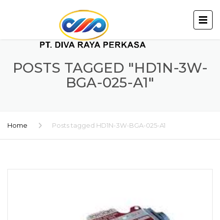
POSTS TAGGED "HD1N-3W-
BGA-025-A1"
Home
Posts tagged HD1N-3W-BGA-025-A1