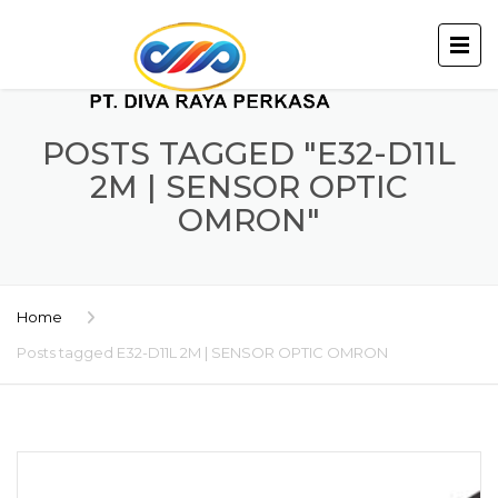
POSTS TAGGED "E32-D11L
2M | SENSOR OPTIC
OMRON"
Home
Posts tagged E32-D11L 2M | SENSOR OPTIC OMRON