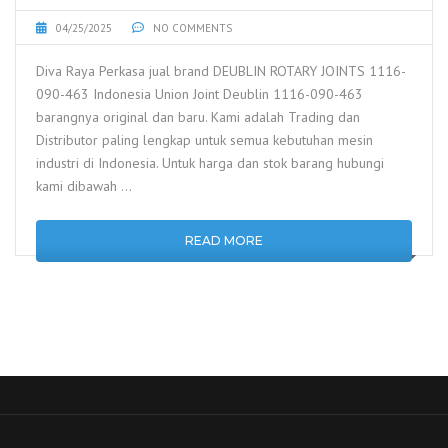
04/25/2025
NO COMMENTS
Diva Raya Perkasa jual brand DEUBLIN ROTARY JOINTS 1116-
090-463 Indonesia Union Joint Deublin 1116-090-463
barangnya original dan baru. Kami adalah Trading dan
Distributor paling lengkap untuk semua kebutuhan mesin
industri di Indonesia. Untuk harga dan stok barang hubungi
kami dibawah …
READ MORE