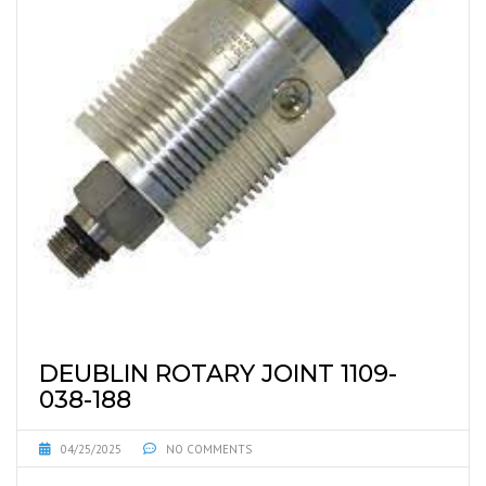
DEUBLIN ROTARY JOINT 1109-
038-188
04/25/2025
NO COMMENTS