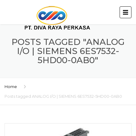
POSTS TAGGED "ANALOG
I/O | SIEMENS 6ES7532-
5HD00-0AB0"
Home
Posts tagged ANALOG I/O | SIEMENS 6ES7532-5HD00-0AB0