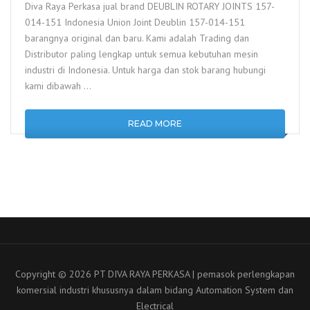
Diva Raya Perkasa jual brand DEUBLIN ROTARY JOINTS 157-
014-151 Indonesia Union Joint Deublin 157-014-151
barangnya original dan baru. Kami adalah Trading dan
Distributor paling lengkap untuk semua kebutuhan mesin
industri di Indonesia. Untuk harga dan stok barang hubungi
kami dibawah …
READ MORE
Copyright © 2026 PT DIVA RAYA PERKASA | pemasok perlengkapan
komersial industri khususnya dalam bidang Automation System dan
Electrical