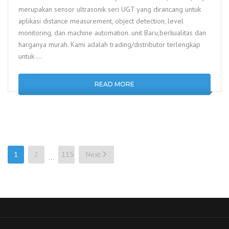
merupakan sensor ultrasonik seri UGT yang dirancang untuk
aplikasi distance measurement, object detection, level
monitoring, dan machine automation. unit Baru,berkualitas dan
harganya murah. Kami adalah trading/distributor terlengkap
untuk …
READ MORE
Posts
1
2
115
Next
…
pagination