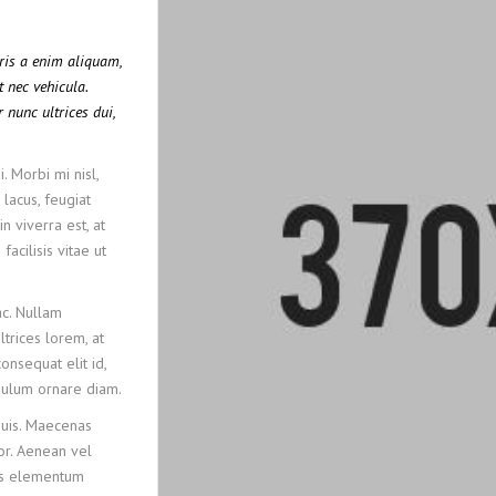
uris a enim aliquam,
t nec vehicula.
 nunc ultrices dui,
. Morbi mi nisl,
 lacus, feugiat
n viverra est, at
acilisis vitae ut
c. Nullam
ltrices lorem, at
onsequat elit id,
tibulum ornare diam.
quis. Maecenas
lor. Aenean vel
lus elementum