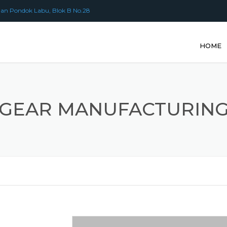
an Pondok Labu, Blok B No.28
HOME
GEAR MANUFACTURIN