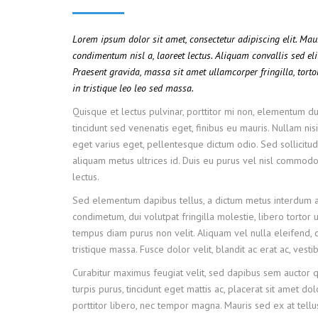
Lorem ipsum dolor sit amet, consectetur adipiscing elit. Ma
condimentum nisl a, laoreet lectus. Aliquam convallis sed eli
Praesent gravida, massa sit amet ullamcorper fringilla, tortor
in tristique leo leo sed massa.
Quisque et lectus pulvinar, porttitor mi non, elementum dui
tincidunt sed venenatis eget, finibus eu mauris. Nullam nisi
eget varius eget, pellentesque dictum odio. Sed sollicitudi
aliquam metus ultrices id. Duis eu purus vel nisl commodo f
lectus.
Sed elementum dapibus tellus, a dictum metus interdum a
condimetum, dui volutpat fringilla molestie, libero tortor u
tempus diam purus non velit. Aliquam vel nulla eleifend, c
tristique massa. Fusce dolor velit, blandit ac erat ac, ves
Curabitur maximus feugiat velit, sed dapibus sem auctor 
turpis purus, tincidunt eget mattis ac, placerat sit amet do
porttitor libero, nec tempor magna. Mauris sed ex at tel