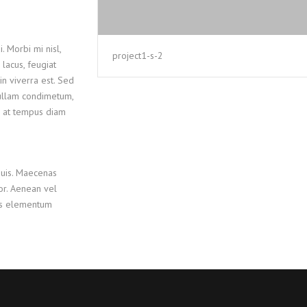
. Morbi mi nisl,
project1-s-2
 lacus, feugiat
in viverra est. Sed
Nullam condimetum,
m, at tempus diam
quis. Maecenas
lor. Aenean vel
lus elementum