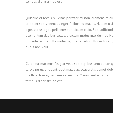
tempus dignissim ac est.
Quisque et lectus pulvinar, porttitor mi non, elementum dui
tincidunt sed venenatis eget, finibus eu mauris. Nullam nisi
eget varius eget, pellentesque dictum odio. Sed sollicitud
elementum dapibus tellus, a dictum metus interdum ac. 
dui volutpat fringilla molestie, libero tortor ultrices lore
purus non velit.
Curabitur maximus feugiat velit, sed dapibus sem auctor 
turpis purus, tincidunt eget mattis ac, placerat sit amet do
porttitor libero, nec tempor magna. Mauris sed ex at tel
tempus dignissim ac est.